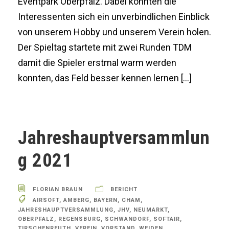
Eventpark Oberpfalz. Dabei konnten die
Interessenten sich ein unverbindlichen Einblick
von unserem Hobby und unserem Verein holen.
Der Spieltag startete mit zwei Runden TDM
damit die Spieler erstmal warm werden
konnten, das Feld besser kennen lernen […]
Jahreshauptversammlun
g 2021
FLORIAN BRAUN
BERICHT
AIRSOFT
,
AMBERG
,
BAYERN
,
CHAM
,
JAHRESHAUPTVERSAMMLUNG
,
JHV
,
NEUMARKT
,
OBERPFALZ
,
REGENSBURG
,
SCHWANDORF
,
SOFTAIR
,
TIRSCHENREUTH
,
VEREIN
,
VORSTAND
,
WEIDEN