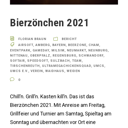
Bierzönchen 2021
FLORIAN BRAUN
BERICHT
AIRSOFT
,
AMBERG
,
BAYERN
,
BEERZONE
,
CHAM
,
EVENTPARK
,
GAMEDAY
,
MILSIM
,
NEUMARKT
,
NEUNBURG
,
NITTENAU
,
OBERPFALZ
,
REGENSBURG
,
SCHWANDORF
,
SOFTAIR
,
SPEEDSOFT
,
SULZBACH
,
TEAM
,
TIRSCHENREUTH
,
ULTRAMEGACHICKENSQUAD
,
UMCS
,
UMCS E.V.
,
VEREIN
,
WAIDHAUS
,
WEIDEN
0
Chill’n. Grill’n. Kasten kill’n. Das ist das
Bierzönchen 2021. Mit Anreise am Freitag,
Grillfeier und Turnier am Samtag, Spieltag am
Sonntag und übernachten vor Ort eine