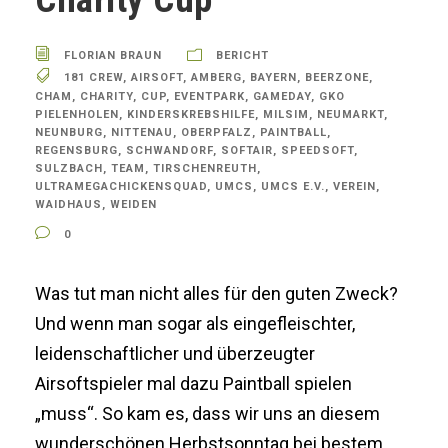
FLORIAN BRAUN
BERICHT
181 CREW
,
AIRSOFT
,
AMBERG
,
BAYERN
,
BEERZONE
,
CHAM
,
CHARITY
,
CUP
,
EVENTPARK
,
GAMEDAY
,
GKO
PIELENHOLEN
,
KINDERSKREBSHILFE
,
MILSIM
,
NEUMARKT
,
NEUNBURG
,
NITTENAU
,
OBERPFALZ
,
PAINTBALL
,
REGENSBURG
,
SCHWANDORF
,
SOFTAIR
,
SPEEDSOFT
,
SULZBACH
,
TEAM
,
TIRSCHENREUTH
,
ULTRAMEGACHICKENSQUAD
,
UMCS
,
UMCS E.V.
,
VEREIN
,
WAIDHAUS
,
WEIDEN
0
Was tut man nicht alles für den guten Zweck?
Und wenn man sogar als eingefleischter,
leidenschaftlicher und überzeugter
Airsoftspieler mal dazu Paintball spielen
„muss“. So kam es, dass wir uns an diesem
wunderschönen Herbstsonntag bei bestem