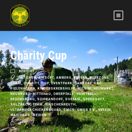
Charity Cup
BERICHT
181 CREW
,
AIRSOFT
,
AMBERG
,
BAYERN
,
BEERZONE
,
CHAM
,
CHARITY
,
CUP
,
EVENTPARK
,
GAMEDAY
,
GKO
PIELENHOLEN
,
KINDERSKREBSHILFE
,
MILSIM
,
NEUMARKT
,
NEUNBURG
,
NITTENAU
,
OBERPFALZ
,
PAINTBALL
,
REGENSBURG
,
SCHWANDORF
,
SOFTAIR
,
SPEEDSOFT
,
SULZBACH
,
TEAM
,
TIRSCHENREUTH
,
ULTRAMEGACHICKENSQUAD
,
UMCS
,
UMCS E.V.
,
VEREIN
,
WAIDHAUS
,
WEIDEN
0