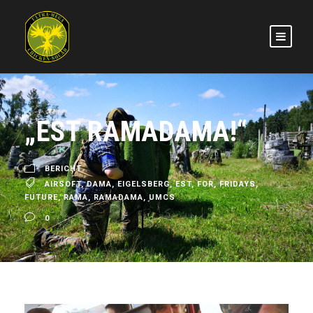
„EST RAMADAMA!“
BERICHT
AIRSOFT
,
DAMA
,
EIGELSBERG
,
EST
,
FOR
,
FRIDAYS
,
FUTURE
,
RAMA
,
RAMADAMA
,
UMCS
0