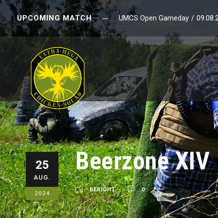
UPCOMING MATCH
UMCS Open Gameday
/
09.08.
Beerzone XIV
25
AUG.
BERICHT
0
2024