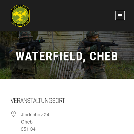
WATERFIELD, CHEB
VERANSTALTUNGSORT
Jindřichov 24
Cheb
351 34