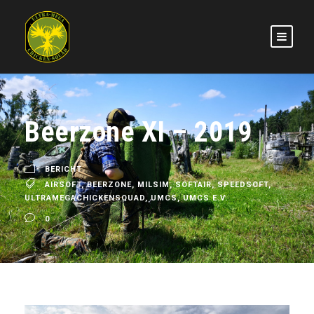
Beerzone XI – 2019
BERICHT
AIRSOFT
,
BEERZONE
,
MILSIM
,
SOFTAIR
,
SPEEDSOFT
,
ULTRAMEGACHICKENSQUAD
,
UMCS
,
UMCS E.V.
0